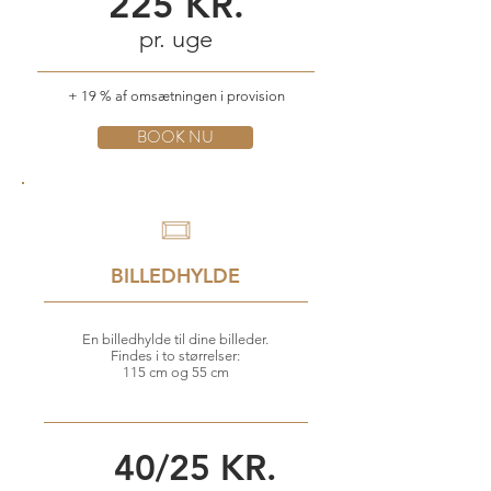
225 KR.
pr. uge
+ 19 % af omsætningen i provision
BOOK NU
BILLEDHYLDE
En billedhylde til dine billeder.
Findes i to størrelser:
115 cm og 55 cm
40/25 KR.