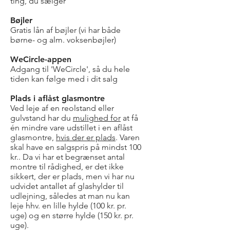
ting, du sælger
Bøjler
Gratis lån af bøjler (vi har både
børne- og alm. voksenbøjler)
WeCircle-appen
Adgang til 'WeCircle', så du hele
tiden kan følge med i dit salg
Plads i aflåst glasmontre
Ved leje af en reolstand eller
gulvstand har du
mulighed for
at få
én mindre vare udstillet i en aflåst
glasmontre,
hvis der er plads
. Varen
skal have en salgspris på mindst 100
kr.. Da vi har et begrænset antal
montre til rådighed, er det ikke
sikkert, der er plads, men vi har nu
udvidet antallet af glashylder til
udlejning, således at man nu kan
leje hhv. en lille hylde (100 kr. pr.
uge) og en større hylde (150 kr. pr.
uge).